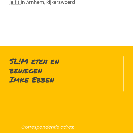
je fit
in Arnhem, Rijkerswoerd
SL!M eten en
bewegen
Imke Ebben
Correspondentie adres: