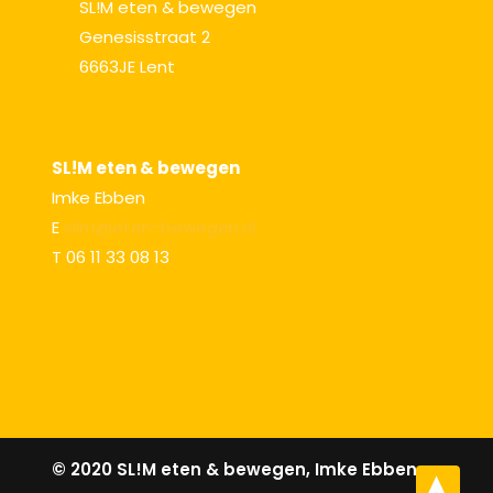
SL!M eten & bewegen
Genesisstraat 2
6663JE Lent
SL!M eten & bewegen
Imke Ebben
E
slim@eten-bewegen.nl
T 06 11 33 08 13
© 2020 SL!M eten & bewegen, Imke Ebben
➤