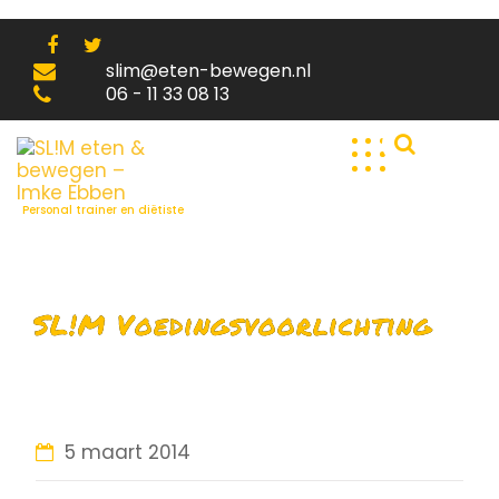
Skip
to
content
slim@eten-bewegen.nl
06 - 11 33 08 13
Personal trainer en diëtiste
SL!M Voedingsvoorlichting
5 maart 2014