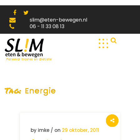
Skip
to
content
slim@eten-bewegen.nl
06 - 11 33 08 13
Personal trainer en diëtiste
Tag:
Energie
by imke / on
29 oktober, 2011